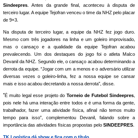
Sindeepres
. Antes da grande final, aconteceu à disputa de
terceiro lugar. A equipe Tejofran venceu o time da NHZ pelo placar
de 9×3.
Na disputa de terceiro lugar, a equipe da NHZ fez jogo duro.
Mesmo com três jogadores na linha e um goleiro improvisado,
mas o cansaço e a qualidade da equipe Tejofran acabou
prevalecendo. Um dos destaques do jogo foi o atleta Malco
Devanil da NHZ. Segundo ele, o cansaço acabou determinando a
derrota da equipe. “Jogar com um a menos e o adversário utilizar
diversas vezes o goleiro-linha, fez a nossa equipe se cansar
mais e isso acabou decretando a nossa derrota”, disse.
“
É muito legal esse projeto do
Torneio de Futebol Sindeepres
,
pois nele há uma interação entre todos e é uma forma da gente,
trabalhador, fazer uma atividade física, afinal não temos muito
tempo para isso”, complementou Devanil, falando sobre a
importância das atividades físicas propostas pelo
SINDEEPRES
.
TK Logística dá show e fica com o título