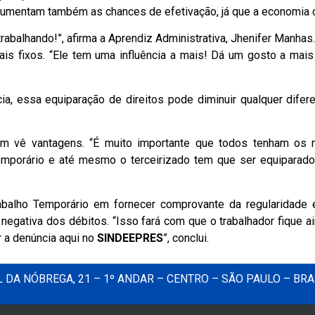
Aumentam também as chances de efetivação, já que a economia co
 trabalhando!”, afirma a Aprendiz Administrativa, Jhenifer Manh
nais fixos. “Ele tem uma influência a mais! Dá um gosto a mai
a, essa equiparação de direitos pode diminuir qualquer difer
m vê vantagens. “É muito importante que todos tenham os me
mporário e até mesmo o terceirizado tem que ser equiparado a
balho Temporário em fornecer comprovante da regularidade 
negativa dos débitos. “Isso fará com que o trabalhador fique ai
r a denúncia aqui no
SINDEEPRES
”, conclui.
DA NÓBREGA, 21 – 1º ANDAR – CENTRO – SÃO PAULO – BRA