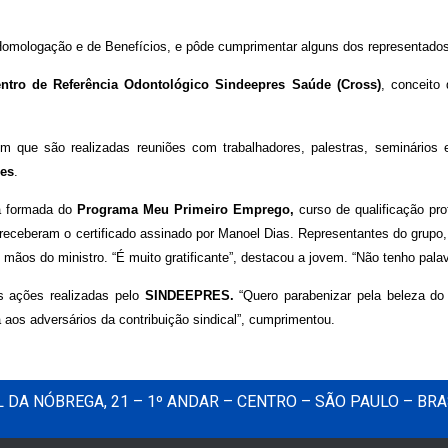
e Homologação e de Benefícios, e pôde cumprimentar alguns dos representado
ntro de Referência Odontológico Sindeepres Saúde (Cross)
, conceito
em que são realizadas reuniões com trabalhadores, palestras, seminários 
es
.
ma formada do
Programa Meu Primeiro Emprego,
curso de qualificação pro
 receberam o certificado assinado por Manoel Dias.
Representantes do grupo
mãos do ministro. “É muito gratificante”, destacou a jovem. “Não tenho pala
 as ações realizadas pelo
SINDEEPRES.
“Quero parabenizar pela beleza do 
ta aos adversários da contribuição sindical”, cumprimentou.
DA NÓBREGA, 21 – 1º ANDAR – CENTRO – SÃO PAULO – BRA