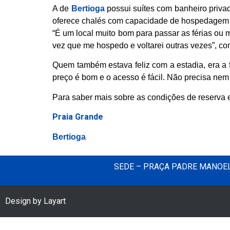
A de
Bertioga
possui suítes com banheiro privad
oferece chalés com capacidade de hospedagem pa
“É um local muito bom para passar as férias ou 
vez que me hospedo e voltarei outras vezes”, co
Quem também estava feliz com a estadia, era a f
preço é bom e o acesso é fácil. Não precisa nem d
Para saber mais sobre as condições de reserva e
P
raia Grande
Bertioga
SEDE – PRAÇA PADRE MANOEL 
Design by Layart