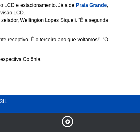
isão LCD e estacionamento. Já a de
Praia Grande
,
evisão LCD.
 zelador, Wellington Lopes Siqueli. “É a segunda
e receptivo. É o terceiro ano que voltamos!”. “O
respectiva Colônia.
SIL