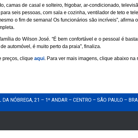
o, camas de casal e solteiro, frigobar, ar-condicionado, telev
ra seis pessoas, com sala e cozinha, ventilador de teto e tel
mesmo o fim de semana! Os funcionários são incríveis”, afirma o
mpleta.
amília do Wilson José. “É bem confortável e o pessoal é bastant
e automóvel, é muito perto da praia”, finaliza.
 preços, clique
aqui
. Para ver mais imagens, clique abaixo na 
DA NÓBREGA, 21 – 1º ANDAR – CENTRO – SÃO PAULO – BRA