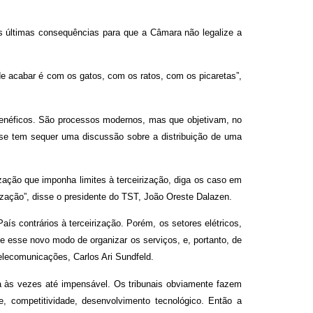
as últimas consequências para que a Câmara não legalize a
e acabar é com os gatos, com os ratos, com os picaretas”,
benéficos. São processos modernos, mas que objetivam, no
o se tem sequer uma discussão sobre a distribuição de uma
zação que imponha limites à terceirização, diga os caso em
rização”, disse o presidente do TST, João Oreste Dalazen.
aís contrários à terceirização. Porém, os setores elétricos,
e esse novo modo de organizar os serviços, e, portanto, de
Telecomunicações, Carlos Ari Sundfeld.
ra às vezes até impensável. Os tribunais obviamente fazem
 competitividade, desenvolvimento tecnológico. Então a