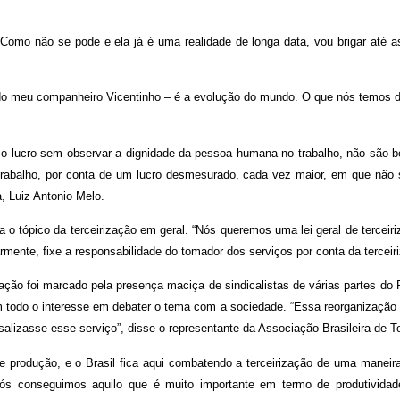
. Como não se pode e ela já é uma realidade de longa data, vou brigar até 
 do meu companheiro Vicentinho – é a evolução do mundo. O que nós temos d
o lucro sem observar a dignidade da pessoa humana no trabalho, não são 
e trabalho, por conta de um lucro desmesurado, cada vez maior, em que nã
a, Luiz Antonio Melo.
 o tópico da terceirização em geral. “Nós queremos uma lei geral de terceiri
larmente, fixe a responsabilidade do tomador dos serviços por conta da tercei
ação foi marcado pela presença maciça de sindicalistas de várias partes do P
m todo o interesse em debater o tema com a sociedade. “Essa reorganização 
rsalizasse esse serviço”, disse o representante da Associação Brasileira de 
de produção, e o Brasil fica aqui combatendo a terceirização de uma manei
s conseguimos aquilo que é muito importante em termo de produtividade,