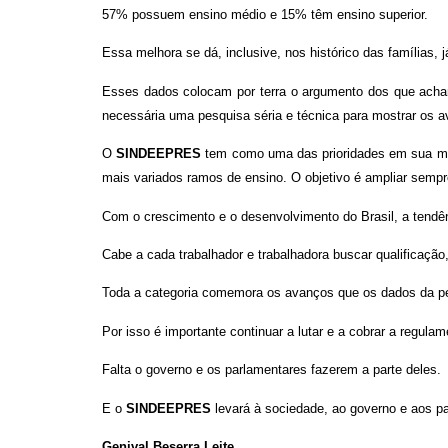
57% possuem ensino médio e 15% têm ensi­no superior.
Essa melhora se dá, inclusive, nos histórico das famílias, 
Esses dados colocam por terra o argumen­to dos que acham 
neces­sária uma pesquisa sé­ria e técnica para mos­trar os
O
SINDEEPRES
tem como uma das priori­dades em sua mi
mais variados ramos de ensino. O objetivo é ampliar sempre
Com o crescimento e o desenvolvimento do Brasil, a tendê
Cabe a cada trabalha­dor e trabalhadora bus­car qualificação
Toda a categoria come­mora os avanços que os dados da p
Por isso é importante continuar a lutar e a cobrar a regula
Falta o governo e os parlamentares faze­rem a parte deles.
E o
SINDEEPRES
le­vará à sociedade, ao go­verno e aos 
Genival Beserra Leite