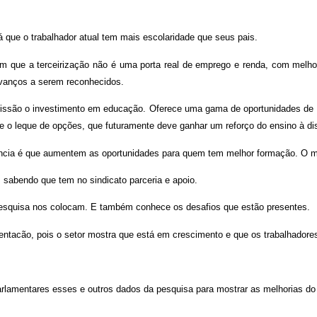
já que o trabalhador atual tem mais escolaridade que seus pais.
que a terceirização não é uma porta real de em­prego e renda, com me­lhor
 avanços a serem reconhecidos.
ssão o investimento em edu­cação. Oferece uma gama de oportunida­des de 
 o leque de opções, que futura­mente deve ganhar um reforço do ensino à dis
ncia é que aumentem as opor­tunidades para quem tem melhor formação. O mer
, saben­do que tem no sindicato parceria e apoio.
esquisa nos colocam. E também co­nhece os desafios que estão presentes.
menta­cão, pois o setor mostra que está em crescimen­to e que os trabalhado­r
parlamen­tares esses e outros dados da pesquisa para mostrar as melhorias do