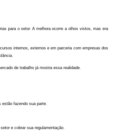
ias para o setor. A melhora ocorre a olhos vistos, mas era
cursos internos, externos e em parce­ria com empresas dos
­tância.
cado de trabalho já mostra essa realida­de.
es estão fazendo sua parte.
 setor e cobrar sua regulamentação.