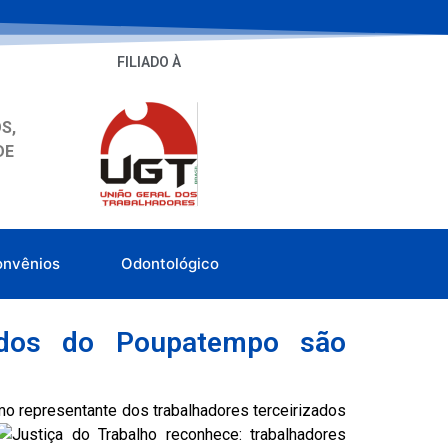
FILIADO À
S,
DE
onvênios
Odontológico
izados do Poupatempo são
mo
representante dos trabalhadores terceirizados