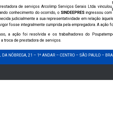
restadora de serviços Arcolimp Serviços Gerais Ltda. vinculou
ando conhecimento do ocorrido, o
SINDEEPRES
ingressou com
cida judicialmente a sua representatividade em relação àquel
or fosse integralmente cumprida pela empregadora. A ação foi
caso, a ação foi resolvida e os trabalhadores do Poupate
 troca de prestadora de serviços.
DA NÓBREGA, 21 – 1º ANDAR – CENTRO – SÃO PAULO – BRA