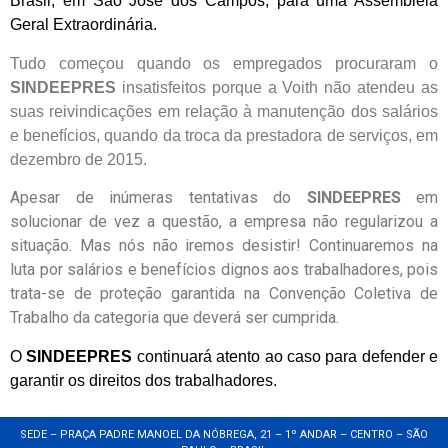
Brasil, em São José dos Campos, para uma Assembleia
Geral Extraordinária.
Tudo começou quando os empregados procuraram o
SINDEEPRES
insatisfeitos porque a Voith não atendeu as
suas reivindicações em relação à manutenção dos salários
e benefícios, quando da troca da prestadora de serviços, em
dezembro de 2015.
Apesar de inúmeras tentativas do
SINDEEPRES
em
solucionar de vez a questão, a empresa não regularizou a
situação. Mas nós não iremos desistir! Continuaremos na
luta por salários e benefícios dignos aos trabalhadores, pois
trata-se de proteção garantida na Convenção Coletiva de
Trabalho da categoria que deverá ser cumprida.
O
SINDEEPRES
continuará atento ao caso para defender e
garantir os direitos dos trabalhadores.
SEDE – PRAÇA PADRE MANOEL DA NÓBREGA, 21 – 1º ANDAR – CENTRO – SÃO